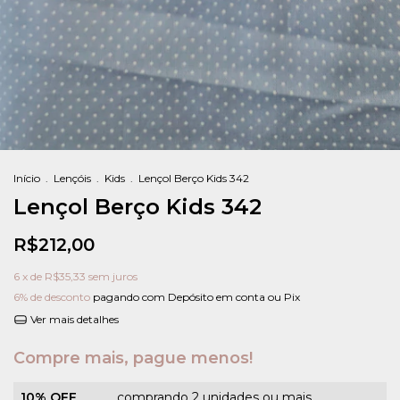
Início
.
Lençóis
.
Kids
.
Lençol Berço Kids 342
Lençol Berço Kids 342
R$212,00
6
x de
R$35,33
sem juros
6% de desconto
pagando com Depósito em conta ou Pix
Ver mais detalhes
Compre mais, pague menos!
10% OFF
comprando 2 unidades ou mais