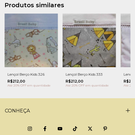
Produtos similares
Lençol Berço Kids 326
Lençol Berço Kids 333
Lençol
R$212,00
R$212,00
R$212
Até 20% OFF
em quantidade
Até 20% OFF
em quantidade
Até 20
CONHEÇA