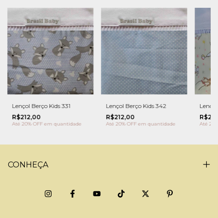
Lençol Berço Kids 331
Lençol Berço Kids 342
Lençol
R$212,00
R$212,00
R$212
Até 20% OFF
em quantidade
Até 20% OFF
em quantidade
Até 20
CONHEÇA