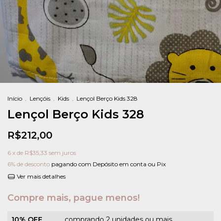
Início
.
Lençóis
.
Kids
.
Lençol Berço Kids 328
Lençol Berço Kids 328
R$212,00
6
x de
R$35,33
sem juros
6% de desconto
pagando com Depósito em conta ou Pix
Ver mais detalhes
Compre mais, pague menos!
10% OFF
comprando 2 unidades ou mais