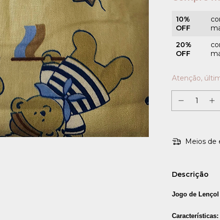
10%
co
OFF
ma
20%
co
OFF
ma
Atenção, últi
Meios de 
Descrição
Jogo de Lençol
Características: