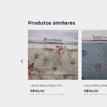
Produtos similares
by 204
Lençol Berço Baby 203
Lençol Berço Ba
R$164,00
R$164,00
antidade
Até 20% OFF
em quantidade
Até 20% OFF
em qu