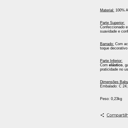
Material:
 100% A
Parte Superior:
Confeccionado 
suavidade e conf
Barrado:
 Com ac
toque decorativo
Parte Inferior:
Com 
elástico
, g
praticidade no u
Dimensões Baby
Embalado: C 24,0
Peso: 0,23kg
Compartilh