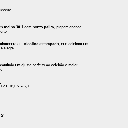
lgodão
em 
malha 30.1
 com 
ponto palito
, proporcionando 
orto.
abamento em 
tricoline estampado
, que adiciona um 
 e alegre.
arantindo um ajuste perfeito ao colchão e maior 
so.
:
 x L 18,0 x A 5,0
ar