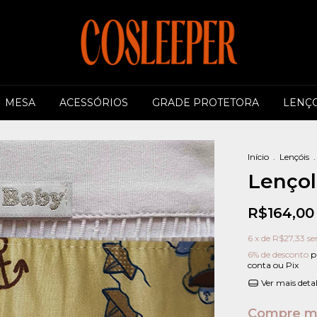
MESA
ACESSÓRIOS
GRADE PROTETORA
LENÇO
Início
.
Lençóis
.
Lençol
R$164,00
6
x de
R$27,33
se
6% de desconto
p
conta ou Pix
Ver mais deta
Compre ma