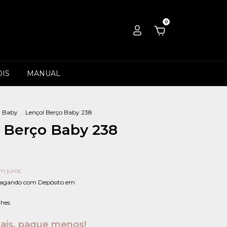
0
IS
MANUAL
Baby
.
Lençol Berço Baby 238
 Berço Baby 238
m juros
agando com Depósito em
lhes
is, pague menos!