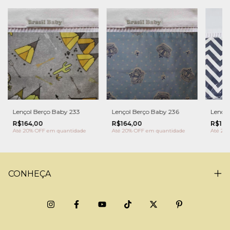
Lençol Berço Baby 233
Lençol Berço Baby 236
Lençol
R$164,00
R$164,00
R$164
Até 20% OFF
em quantidade
Até 20% OFF
em quantidade
Até 20
CONHEÇA