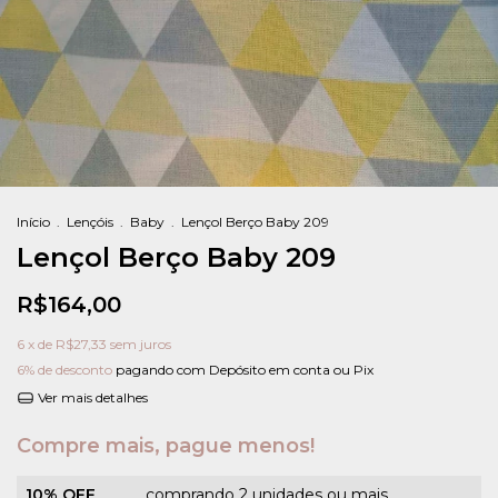
Início
.
Lençóis
.
Baby
.
Lençol Berço Baby 209
Lençol Berço Baby 209
R$164,00
6
x de
R$27,33
sem juros
6% de desconto
pagando com Depósito em conta ou Pix
Ver mais detalhes
Compre mais, pague menos!
10% OFF
comprando 2 unidades ou mais