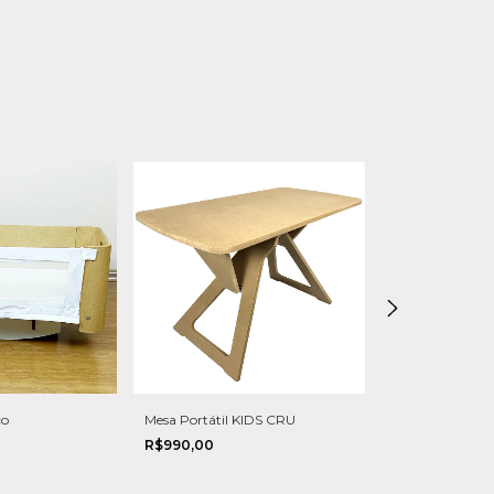
ço
Mesa Portátil KIDS CRU
Mesa Portátil 
R$990,00
R$890,00